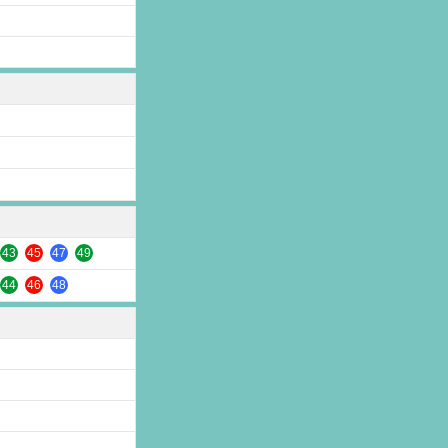
43
45
47
49
44
46
48