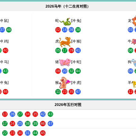
2026马年（十二生肖对照）
[冲 鼠]
蛇
[冲 兔]
龙
37
49
02
14
26
38
03
[冲 鸡]
虎
[冲 猴]
牛
8
40
05
17
29
41
06
[冲 马]
猪
[冲 蛇]
狗
1
43
08
20
32
44
09
[冲 兔]
猴
[冲 虎]
羊
4
46
11
23
35
47
12
2026年五行对照
13
26
27
34
35
42
43
17
24
25
38
39
46
47
22
23
30
31
44
45