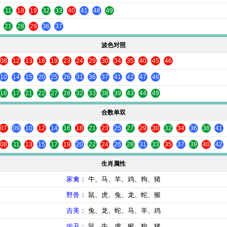
11
18
19
32
33
40
41
48
49
21
28
29
36
37
波色对照
08
12
13
18
19
23
24
29
30
34
35
40
45
46
10
14
15
20
25
26
31
36
37
41
42
47
48
16
17
21
22
27
28
32
33
38
39
43
44
49
合数单双
07
09
10
12
14
16
18
21
23
25
27
29
30
32
34
36
38
41
08
11
13
15
17
19
20
22
24
26
28
31
33
35
37
39
40
42
生肖属性
家禽：
牛、马、羊、鸡、狗、猪
野兽：
鼠、虎、兔、龙、蛇、猴
吉美：
兔、龙、蛇、马、羊、鸡
凶丑：
鼠、牛、虎、猴、狗、猪