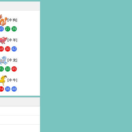
[冲 狗]
15
27
39
[冲 羊]
18
30
42
[冲 龙]
21
33
45
[冲 牛]
24
36
48