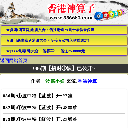
★[彩集团官网]港澳六合99倍注册送29元十年信誉保障
★澳门新葡京★港澳六合４９倍★公司入款赠送2%
★[9332彩票网]六合99倍赛车9.99倍送25-8888元
返回网站首页
086期【招财①波】已公开
>
作者：
波霸小妞
来源:
香港神算
086期:①波中特【蓝波】开:??准
082期:①波中特【蓝波】开:48羊准
079期:①波中特【红波】开:23猴准