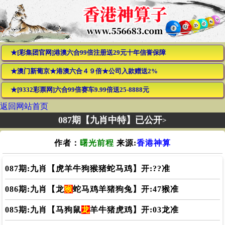
★[彩集团官网]港澳六合99倍注册送29元十年信誉保障
★澳门新葡京★港澳六合４９倍★公司入款赠送2%
★[9332彩票网]六合99倍赛车9.99倍送25-8888元
返回网站首页
087期【九肖中特】已公开
>
作者：
曙光前程
来源:
香港神算
087期:九肖【虎羊牛狗猴猪蛇马鸡】开:??准
086期:九肖【龙
猴
蛇马鸡羊猪狗兔】开:47猴准
085期:九肖【马狗鼠
龙
羊牛猪虎鸡】开:03龙准