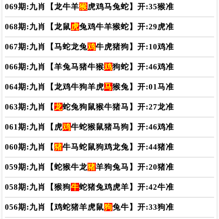
069期:九肖【龙牛羊
猴
虎鸡马兔蛇】开:35猴准
068期:九肖【龙鼠
虎
兔鸡牛羊猴蛇】开:29虎准
067期:九肖【马蛇龙兔
鸡
牛虎猪狗】开:10鸡准
066期:九肖【羊兔马猪牛猴
鸡
狗蛇】开:46鸡准
064期:九肖【龙鸡牛狗羊虎
马
猴兔】开:01马准
063期:九肖【
龙
蛇兔狗鼠猴牛猪马】开:27龙准
061期:九肖【虎
鸡
牛蛇猴鼠猪马狗】开:46鸡准
060期:九肖【
猪
牛马蛇鼠狗鸡龙兔】开:44猪准
059期:九肖【蛇猴牛龙
猪
羊狗兔马】开:20猪准
058期:九肖【猴狗
牛
蛇猪兔鸡虎羊】开:42牛准
056期:九肖【鸡蛇猪羊虎鼠
狗
兔牛】开:33狗准