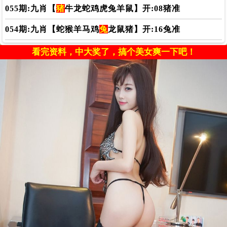
055期:九肖【
猪
牛龙蛇鸡虎兔羊鼠】开:08猪准
054期:九肖【蛇猴羊马鸡
兔
龙鼠猪】开:16兔准
看完资料，中大奖了，搞个美女爽一下吧！