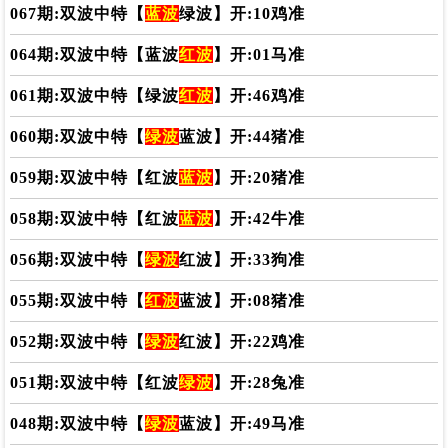
067期:双波中特【
蓝波
绿波】开:10鸡准
064期:双波中特【蓝波
红波
】开:01马准
061期:双波中特【绿波
红波
】开:46鸡准
060期:双波中特【
绿波
蓝波】开:44猪准
059期:双波中特【红波
蓝波
】开:20猪准
058期:双波中特【红波
蓝波
】开:42牛准
056期:双波中特【
绿波
红波】开:33狗准
055期:双波中特【
红波
蓝波】开:08猪准
052期:双波中特【
绿波
红波】开:22鸡准
051期:双波中特【红波
绿波
】开:28兔准
048期:双波中特【
绿波
蓝波】开:49马准