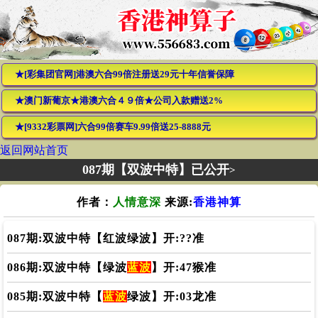
★[彩集团官网]港澳六合99倍注册送29元十年信誉保障
★澳门新葡京★港澳六合４９倍★公司入款赠送2%
★[9332彩票网]六合99倍赛车9.99倍送25-8888元
返回网站首页
087期【双波中特】已公开
>
作者：
人情意深
来源:
香港神算
087期:双波中特【红波绿波】开:??准
086期:双波中特【绿波
蓝波
】开:47猴准
085期:双波中特【
蓝波
绿波】开:03龙准