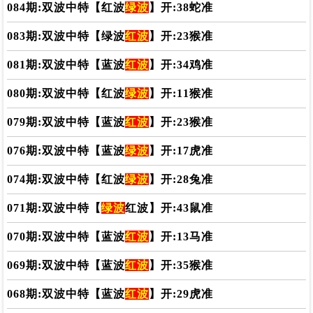
084期:双波中特【红波
绿波
】开:38蛇准
083期:双波中特【绿波
红波
】开:23猴准
081期:双波中特【蓝波
红波
】开:34鸡准
080期:双波中特【红波
绿波
】开:11猴准
079期:双波中特【蓝波
红波
】开:23猴准
076期:双波中特【蓝波
绿波
】开:17虎准
074期:双波中特【红波
绿波
】开:28兔准
071期:双波中特【
绿波
红波】开:43鼠准
070期:双波中特【蓝波
红波
】开:13马准
069期:双波中特【蓝波
红波
】开:35猴准
068期:双波中特【蓝波
红波
】开:29虎准