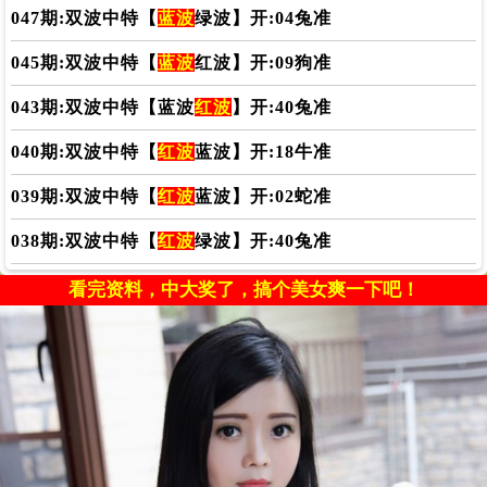
047期:双波中特【
蓝波
绿波】开:04兔准
045期:双波中特【
蓝波
红波】开:09狗准
043期:双波中特【蓝波
红波
】开:40兔准
040期:双波中特【
红波
蓝波】开:18牛准
039期:双波中特【
红波
蓝波】开:02蛇准
038期:双波中特【
红波
绿波】开:40兔准
看完资料，中大奖了，搞个美女爽一下吧！