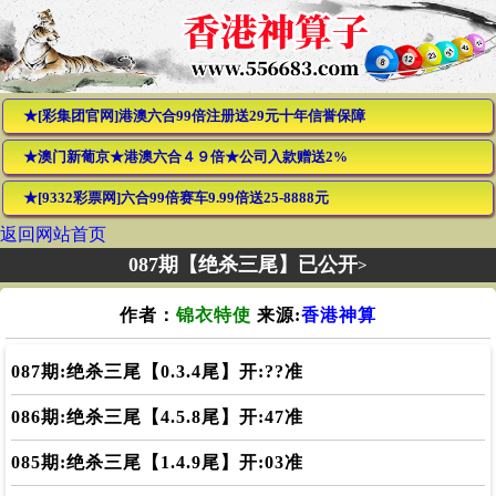
★[彩集团官网]港澳六合99倍注册送29元十年信誉保障
★澳门新葡京★港澳六合４９倍★公司入款赠送2%
★[9332彩票网]六合99倍赛车9.99倍送25-8888元
返回网站首页
087期【绝杀三尾】已公开
>
作者：
锦衣特使
来源:
香港神算
087期:绝杀三尾【0.3.4尾】开:??准
086期:绝杀三尾【4.5.8尾】开:47准
085期:绝杀三尾【1.4.9尾】开:03准