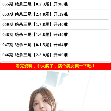
055期:绝杀三尾【0.2.3尾】开:08准
053期:绝杀三尾【2.4.8尾】开:19准
050期:绝杀三尾【1.7.8尾】开:40准
048期:绝杀三尾【1.6.8尾】开:49准
047期:绝杀三尾【0.1.5尾】开:04准
046期:绝杀三尾【2.3.8尾】开:09准
看完资料，中大奖了，搞个美女爽一下吧！