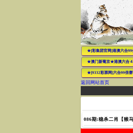
★[彩集团官网]港澳六合9
★澳门新葡京★港澳六合４
★[9332彩票网]六合99倍赛车
返回网站首页
086期:稳杀二肖【猴马