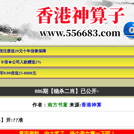
9倍注册送29元十年信誉保障
９倍★公司入款赠送2%
9.99倍送25-8888元
086期【稳杀二肖】已公开
>
作者：
南方书童
来源:
香港神算
】开:??准
看完资料，中大奖了，搞个美女爽一下吧！