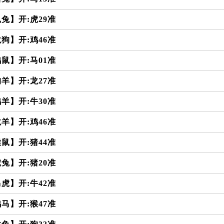
鼠兔】开:虎29准
龙狗】开:鸡46准
鸡鼠】开:马01准
狗羊】开:龙27准
鸡羊】开:牛30准
龙羊】开:鸡46准
猴鼠】开:猪44准
虎兔】开:猪20准
马虎】开:牛42准
鸡马】开:猴47准