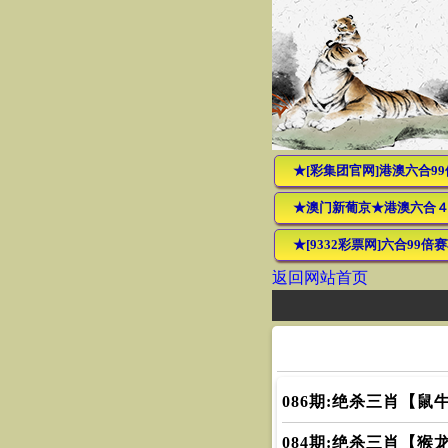
★[彩集团官网]港澳六合9
★澳门新葡京★港澳六合４
★[9332彩票网]六合99倍赛车
返回网站首页
086期:绝杀三肖【鼠牛
084期:绝杀三肖【猴