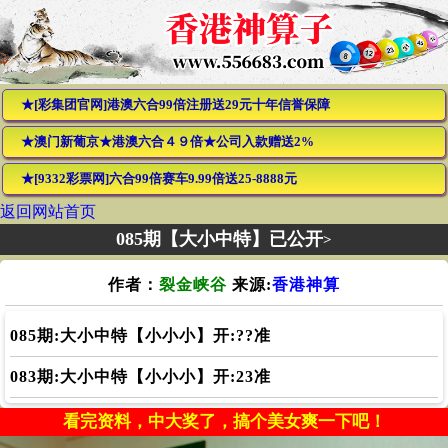
★[彩集团官网]港澳六合99倍注册送29元十年信誉保障
★澳门新葡京★港澳六合４９倍★公司入款赠送2%
★[9332彩票网]六合99倍赛车9.99倍送25-8888元
返回网站首页
085期【大小中特】已公开
>
作者：
裂金峡谷
来源:
香港神算
085期:大小中特【小小小】开:??准
083期:大小中特【小小小】开:23准
看完资料，中大奖了，搞个美女爽一下吧！