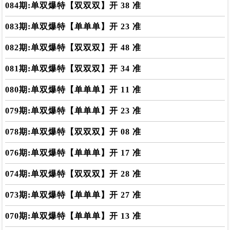
084期:单双爆特【双双双】开 38 准
083期:单双爆特【单单单】开 23 准
082期:单双爆特【双双双】开 48 准
081期:单双爆特【双双双】开 34 准
080期:单双爆特【单单单】开 11 准
079期:单双爆特【单单单】开 23 准
078期:单双爆特【双双双】开 08 准
076期:单双爆特【单单单】开 17 准
074期:单双爆特【双双双】开 28 准
073期:单双爆特【单单单】开 27 准
070期:单双爆特【单单单】开 13 准