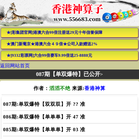
★[彩集团官网]港澳六合99倍注册送29元十年信誉保障
★澳门新葡京★港澳六合４９倍★公司入款赠送2%
★[9332彩票网]六合99倍赛车9.99倍送25-8888元
返回网站首页
087期【单双爆特】已公开
>
作者：
滔滔不绝
来源:
香港神算
087期:单双爆特【双双双】开 ?? 准
086期:单双爆特【单单单】开 47 准
085期:单双爆特【单单单】开 03 准