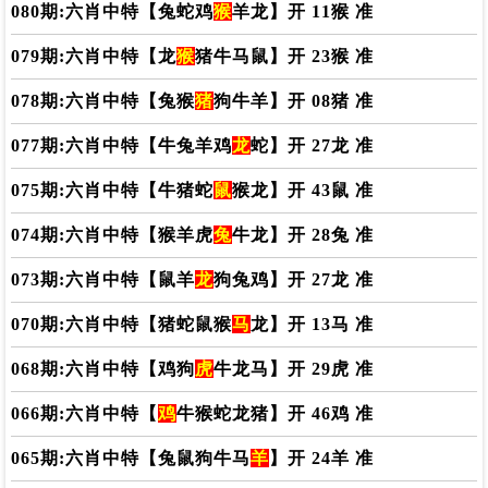
080期:六肖中特【兔蛇鸡
猴
羊龙】开 11猴 准
079期:六肖中特【龙
猴
猪牛马鼠】开 23猴 准
078期:六肖中特【兔猴
猪
狗牛羊】开 08猪 准
077期:六肖中特【牛兔羊鸡
龙
蛇】开 27龙 准
075期:六肖中特【牛猪蛇
鼠
猴龙】开 43鼠 准
074期:六肖中特【猴羊虎
兔
牛龙】开 28兔 准
073期:六肖中特【鼠羊
龙
狗兔鸡】开 27龙 准
070期:六肖中特【猪蛇鼠猴
马
龙】开 13马 准
068期:六肖中特【鸡狗
虎
牛龙马】开 29虎 准
066期:六肖中特【
鸡
牛猴蛇龙猪】开 46鸡 准
065期:六肖中特【兔鼠狗牛马
羊
】开 24羊 准