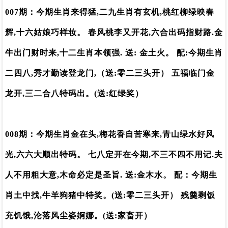
007期：今期生肖来得猛,二九生肖有玄机,桃红柳绿映春
辉,十六姑娘巧样妆。 春风桃李又开花,六合出码指财路.金
牛出门财时来,十二生肖本领强. 送: 金土火。 配:今期生肖
二四八,秀才勤读登龙门,（送:零二三头开） 五福临门金
龙开,三二合八特码出。(送:红绿奖）
008期：今期生肖金在头,梅花香自苦寒来,青山绿水好风
光,六六大顺出特码。 七八定开在今期,不三不四不用记.夫
人不用粗大意,木命必定是圣旨. 送:金木水。 配：今期生
肖土中找,牛羊狗猪中特奖。(送:零二三头开） 残羹剩饭
充饥饿,沦落风尘姿婀娜。(送:家畜开）