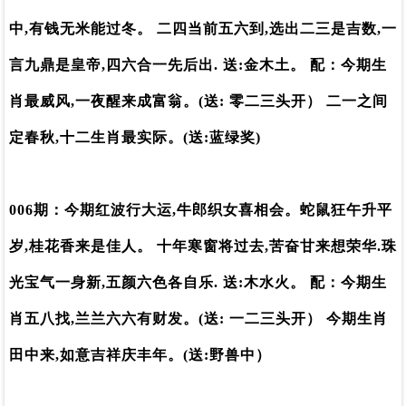
中,有钱无米能过冬。 二四当前五六到,选出二三是吉数,一
言九鼎是皇帝,四六合一先后出. 送:金木土。 配：今期生
肖最威风,一夜醒来成富翁。(送: 零二三头开） 二一之间
定春秋,十二生肖最实际。(送:蓝绿奖)
006期：今期红波行大运,牛郎织女喜相会。蛇鼠狂午升平
岁,桂花香来是佳人。 十年寒窗将过去,苦奋甘来想荣华.珠
光宝气一身新,五颜六色各自乐. 送:木水火。 配：今期生
肖五八找,兰兰六六有财发。(送: 一二三头开） 今期生肖
田中来,如意吉祥庆丰年。(送:野兽中）