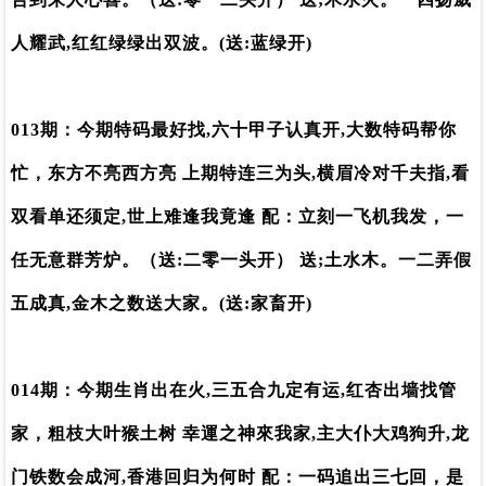
人耀武,红红绿绿出双波。(送:蓝绿开)
013期：今期特码最好找,六十甲子认真开,大数特码帮你
忙，东方不亮西方亮 上期特连三为头,横眉冷对千夫指,看
双看单还须定,世上难逢我竟逢 配：立刻一飞机我发，一
任无意群芳炉。（送:二零一头开） 送;土水木。一二弄假
五成真,金木之数送大家。(送:家畜开)
014期：今期生肖出在火,三五合九定有运,红杏出墙找管
家，粗枝大叶猴土树 幸運之神來我家,主大仆大鸡狗升,龙
门铁数会成河,香港回归为何时 配：一码追出三七回，是