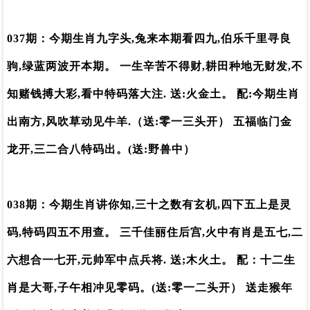
037期：今期生肖九字头,兔来本期看四九,伯乐千里寻良
驹,绿蓝两波开本期。 一生辛苦不得财,耕田种地无财发,不
知赌钱搏大彩,看中特码落大注. 送:火金土。 配:今期生肖
出南方,风吹草动见牛羊.（送:零一三头开） 五福临门金
龙开,三二合八特码出。(送:野兽中）
038期：今期生肖讲你知,三十之数有玄机,四下五上是灵
码,特码四五不用查。 三千佳丽住后宫,火中有肖是五七,二
六想合一七开,元帅军中点兵将. 送;木火土。 配：十二生
肖是大哥,子午相冲见零码。(送:零一二头开） 送走猴年