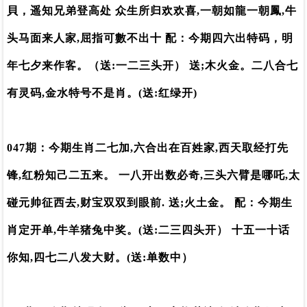
貝，遥知兄弟登高处 众生所归欢欢喜,一朝如龍一朝鳳,牛
头马面来人家,屈指可數不出十 配：今期四六出特码，明
年七夕来作客。（送:一二三头开） 送;木火金。二八合七
有灵码,金水特号不是肖。(送:红绿开)
047期：今期生肖二七加,六合出在百姓家,西天取经打先
锋,红粉知己二五来。 一八开出数必奇,三头六臂是哪吒,太
碰元帅征西去,财宝双双到眼前. 送;火土金。 配：今期生
肖定开单,牛羊猪兔中奖。(送:二三四头开） 十五一十话
你知,四七二八发大财。(送:单数中）