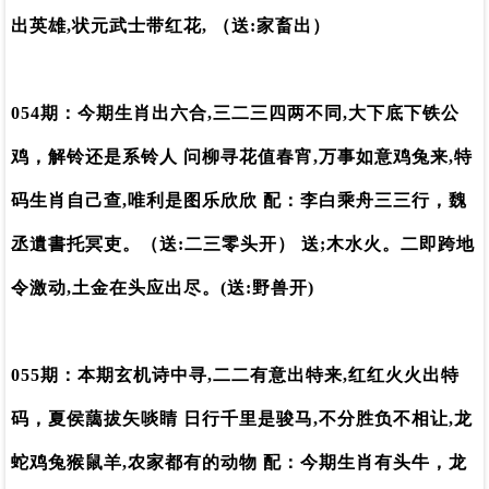
出英雄,状元武士带红花, （送:家畜出）
054期：今期生肖出六合,三二三四两不同,大下底下铁公
鸡，解铃还是系铃人 问柳寻花值春宵,万事如意鸡兔来,特
码生肖自己查,唯利是图乐欣欣 配：李白乘舟三三行，魏
丞遺書托冥吏。（送:二三零头开） 送;木水火。二即跨地
令激动,土金在头应出尽。(送:野兽开)
055期：本期玄机诗中寻,二二有意出特来,红红火火出特
码，夏侯藹拔矢啖睛 日行千里是骏马,不分胜负不相让,龙
蛇鸡兔猴鼠羊,农家都有的动物 配：今期生肖有头牛，龙