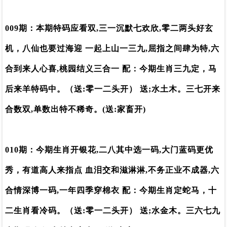
009期：本期特码应看双,三一沉默七欢欣,零二两头好玄
机，八仙也要过海迎 一起上山一三九,屈指之间肆为特,六
合到来人心喜,桃园结义三合一 配：今期生肖三九定，马
后来羊特码中。（送:零一二头开） 送;水土木。三七开来
合数双,单数出特不稀奇。(送:家畜开)
010期：今期生肖开银花,二八其中选一码,大门蓝码更优
秀，有道高人来指点 血泪交和滋淋淋,不务正业不成器,六
合情深博一码,一年四季穿棉衣 配：今期生肖定蛇马，十
二生肖看冷码。（送:零一二头开） 送;水金木。三六七九