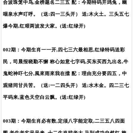
合波珠笼中鸟,金榜题名二三五 配：今期特码开鸡兔，幽
咽泉水声叮呼。（送:四一三头开） 送;木火土。三头五七
爆今期,红艰两波发大家。(送:红绿开)
002期：今期生肖一一开,四七三六最相思,红绿特码送彩
民，司晨报晓勤不懈 称心如意七字码,买东买西九出名,牛
鬼蛇神吓七分,風來雨來我在擋 配：理由充分要四五，中
观猪同甘共苦。（送:一二四头开） 送;水木金。四二三七
平码来,蓝色天空白云飘。(送:红绿开)
003期：今期生肖必有数,定须八字能定取,二三五八四面
围,老牛老实呆呆来. 十二生肖找老大,马到成功自然红,梅