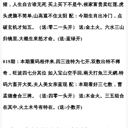
猪，人生自古谁无死 买上买下不是牛,候家富贵卖红莲,虎
头虎脑不简单,山高遮不住太阳 配：今期生肖出冷门，点
破玄机才知五。（送:零二一头开） 送;金土火。六水三山
归镜里,大概生來怒才命。(送:蓝绿开)
019期：本期重码相伴来,四三连特为七开,双数出特不稀
奇，旺波四七分其位 如入宝山空手回,兩天打魚三天網,特
码六畜开大奖,夫人美女亲蓝现 配：本期看好三七数，曹
孟德會合三將。（送:四零一头开） 送;木金火。三五组合
在其中,火土木号有特在。(送:小数开)