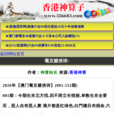
★[彩集团官网]港澳六合99倍注册送29元十年信誉保障
★澳门新葡京★港澳六合４９倍★公司入款赠送2%
★[9332彩票网]六合99倍赛车9.99倍送25-8888元
返回网站首页
葡京赌侠诗
>
作者：
神算站长
来源:
香港神算
2026年【澳门葡京赌侠诗】(001-152期)
001期：今期生肖北方找,四不两立长恨丽,单数生肖全要
买，恶人自有恶人磨 满片都是红绿色,白門樓呂布殒命,六