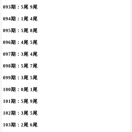
093期：5尾 9尾
094期：1尾 4尾
095期：5尾 8尾
096期：4尾 5尾
097期：3尾 4尾
098期：5尾 7尾
099期：3尾 5尾
100期：0尾 1尾
101期：5尾 9尾
102期：3尾 5尾
103期：2尾 6尾