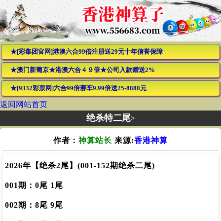
★[彩集团官网]港澳六合99倍注册送29元十年信誉保障
★澳门新葡京★港澳六合４９倍★公司入款赠送2%
★[9332彩票网]六合99倍赛车9.99倍送25-8888元
返回网站首页
绝杀特二尾
>
作者：
神算站长
来源:
香港神算
2026年【绝杀2尾】(001-152期绝杀二尾)
001期：0尾 1尾
002期：8尾 9尾