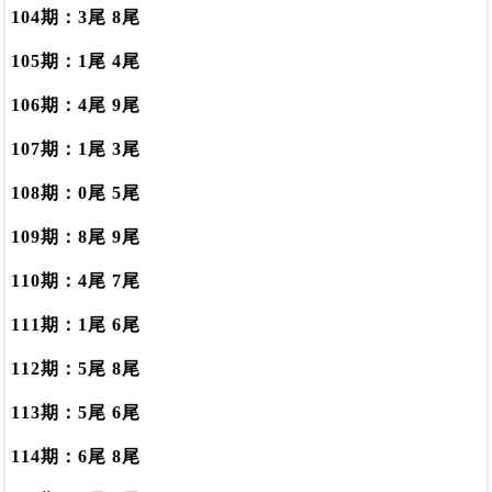
104期：3尾 8尾
105期：1尾 4尾
106期：4尾 9尾
107期：1尾 3尾
108期：0尾 5尾
109期：8尾 9尾
110期：4尾 7尾
111期：1尾 6尾
112期：5尾 8尾
113期：5尾 6尾
114期：6尾 8尾