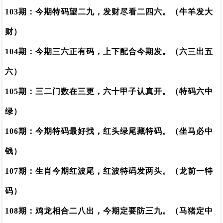
103期：今期特码望二九，发财尽看二四六。（牛羊发大
财）
104期：今期三六正有码，上下配合今期发。（六三出五
六）
105期：三二门数在三更，六十甲子认真开。（特码六中
绿）
106期：今期特码最好找，红头绿尾藏特码。（坐马必中
钱）
107期：生肖今期红波尾，红波特码发两头。（龙前一特
码）
108期：鸡龙相合二八出，今期定要防三九。（马猪定中