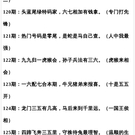
120期：头蓝尾绿特码家，六七相加有钱拿。（专门打先
锋）
121期：热门号码是零尾，是蛇是马自己查。（人中我最
强）
122期：九九归一虎猴会，孙子兵法有三六。（虎猴来相
会）
123期：一六配七合本期，牛兄猪弟来报喜。（十是五五
开）
124期：龙门三五有几高，马后来到千里远。（一国王侯
相）
125期：四蹄飞奔三五里，守株待兔最理智。（温顺的生