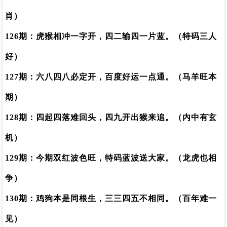
肖）
126期：虎猴相冲一字开，四二输四一片蓝。（特码三人
好）
127期：六八四八必定开，百度好运一点通。（马羊旺本
期）
128期：四起四落难回头，四九开出猴来追。（内中有玄
机）
129期：今期双红波色旺，特码蓝波送大家。（龙虎也相
争）
130期：鸡狗本是同根生，三三四五不相同。（百年难一
见）