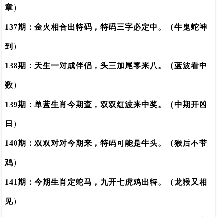
章）
137期：金火相合出特码，特码三字必定中。（牛鬼蛇神
到）
138期：天生一对成伴侣，头三加尾零来八。（蓝波看中
数）
139期：单蓝生肖今期查，双双红波来中奖。（中期开凶
日）
140期：双双对对今期来，特码可能是牛头。（猴后不带
鸡）
141期：今期生肖定蛇马，九开七虎鸡出特。（龙猴又相
见）