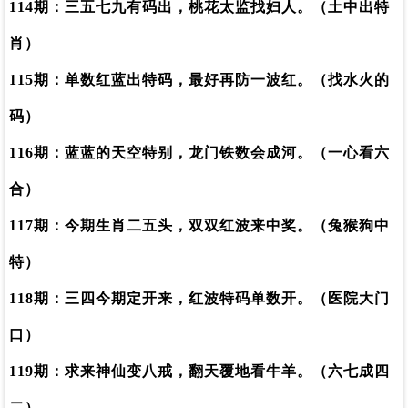
114期：三五七九有码出，桃花太监找妇人。（土中出特
肖）
115期：单数红蓝出特码，最好再防一波红。（找水火的
码）
116期：蓝蓝的天空特别，龙门铁数会成河。（一心看六
合）
117期：今期生肖二五头，双双红波来中奖。（兔猴狗中
特）
118期：三四今期定开来，红波特码单数开。（医院大门
口）
119期：求来神仙变八戒，翻天覆地看牛羊。（六七成四
二）