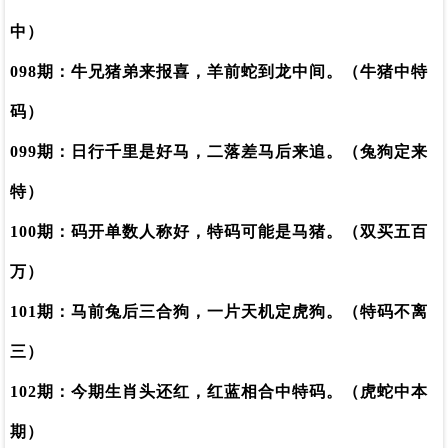
中）
098期：牛兄猪弟来报喜，羊前蛇到龙中间。（牛猪中特
码）
099期：日行千里是好马，二落差马后来追。（兔狗定来
特）
100期：码开单数人称好，特码可能是马猪。（双买五百
万）
101期：马前兔后三合狗，一片天机定虎狗。（特码不离
三）
102期：今期生肖头还红，红蓝相合中特码。（虎蛇中本
期）