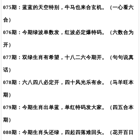
075期：蓝蓝的天空特别，牛马也来合玄机。（一心看六
合）
076期：今期绿波单数发，红波必定爆特码。（六数合为
开）
077期：双绿生肖有希望，十八二六今期开。（句句说真
话）
078期：六八四八必定开，四十风光乐有余。（马羊旺本
期）
079期：今期生肖出单蓝，单红特码发大家。（四五合本
期）
080期：今期生肖头还绿，四起四落难回头。（花开百日