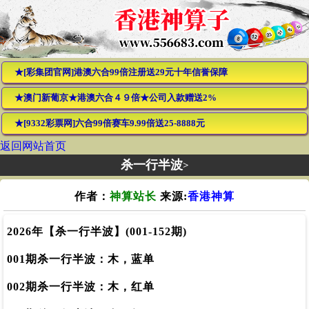
★[彩集团官网]港澳六合99倍注册送29元十年信誉保障
★澳门新葡京★港澳六合４９倍★公司入款赠送2%
★[9332彩票网]六合99倍赛车9.99倍送25-8888元
返回网站首页
杀一行半波
>
作者：
神算站长
来源:
香港神算
2026年【杀一行半波】(001-152期)
001期杀一行半波：木，蓝单
002期杀一行半波：木，红单