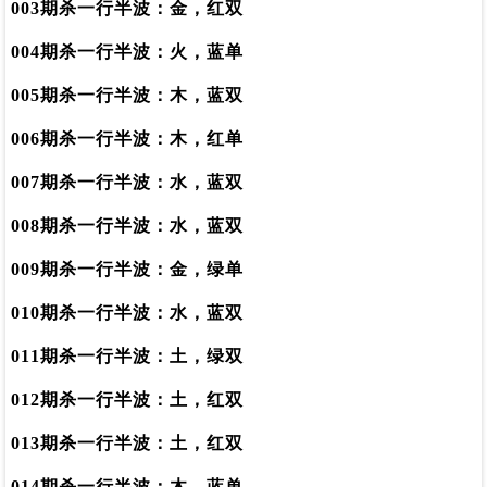
003期杀一行半波：金，红双
004期杀一行半波：火，蓝单
005期杀一行半波：木，蓝双
006期杀一行半波：木，红单
007期杀一行半波：水，蓝双
008期杀一行半波：水，蓝双
009期杀一行半波：金，绿单
010期杀一行半波：水，蓝双
011期杀一行半波：土，绿双
012期杀一行半波：土，红双
013期杀一行半波：土，红双
014期杀一行半波：木，蓝单