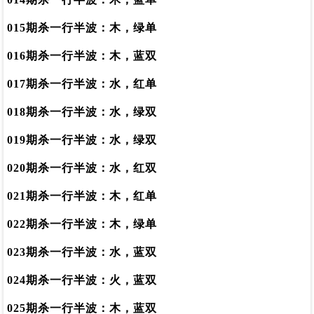
015期杀一行半波：木，绿单
016期杀一行半波：木，蓝双
017期杀一行半波：水，红单
018期杀一行半波：水，绿双
019期杀一行半波：水，绿双
020期杀一行半波：水，红双
021期杀一行半波：木，红单
022期杀一行半波：木，绿单
023期杀一行半波：水，蓝双
024期杀一行半波：火，蓝双
025期杀一行半波：木，蓝双