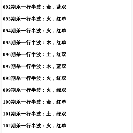
092期杀一行半波：金，蓝双
093期杀一行半波：火，红单
094期杀一行半波：火，红单
095期杀一行半波：木，红单
096期杀一行半波：土，红双
097期杀一行半波：木，蓝双
098期杀一行半波：火，红双
099期杀一行半波：火，绿双
100期杀一行半波：金，红单
101期杀一行半波：土，绿双
102期杀一行半波：火，红单