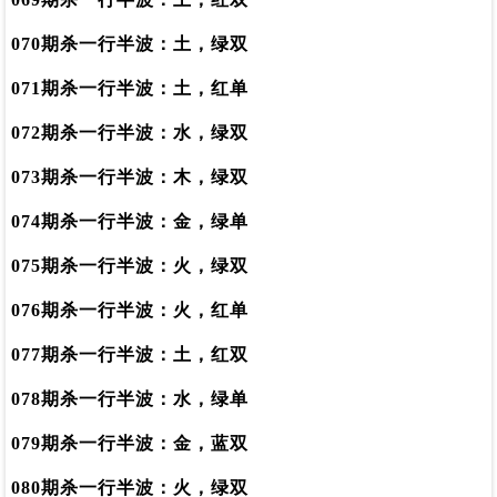
070期杀一行半波：土，绿双
071期杀一行半波：土，红单
072期杀一行半波：水，绿双
073期杀一行半波：木，绿双
074期杀一行半波：金，绿单
075期杀一行半波：火，绿双
076期杀一行半波：火，红单
077期杀一行半波：土，红双
078期杀一行半波：水，绿单
079期杀一行半波：金，蓝双
080期杀一行半波：火，绿双