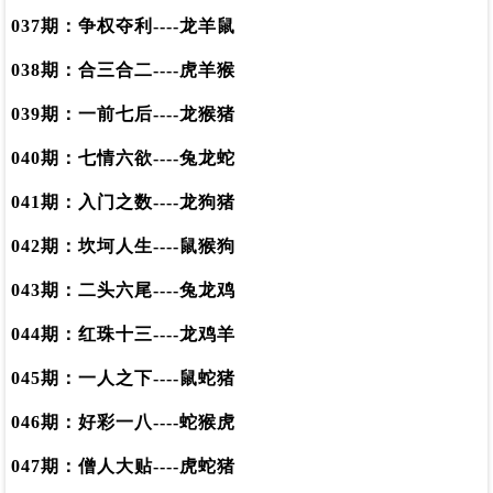
037期：争权夺利----龙羊鼠
038期：合三合二----虎羊猴
039期：一前七后----龙猴猪
040期：七情六欲----兔龙蛇
041期：入门之数----龙狗猪
042期：坎坷人生----鼠猴狗
043期：二头六尾----兔龙鸡
044期：红珠十三----龙鸡羊
045期：一人之下----鼠蛇猪
046期：好彩一八----蛇猴虎
047期：僧人大贴----虎蛇猪