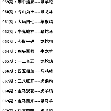
059期：湖中涌泉----鼠羊蛇
060期：占山为王----鼠龙马
061期：大码四七----羊猴鸡
062期：牛鬼蛇神----猪蛇马
063期：今取平码----龙蛇狗
064期：狗头军师----牛龙羊
065期：一二合五----龙蛇鸡
066期：四五相加----马鸡猪
067期：三八旺开----虎猴狗
068期：走马观花----虎羊鸡
069期：走马西来----鼠马羊
070期：功高劳苦----虎龙蛇