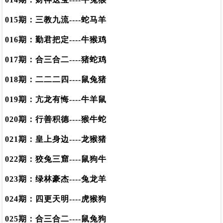
015期：三教九流----蛇马羊
016期：勤君把定----牛猴鸡
017期：合三合二----猪蛇鸡
018期：二二二四----鼠兔猪
019期：亢龙有悔----牛羊鼠
020期：行善积德----猴牛蛇
021期：皇上身边----龙猴猪
022期：狡兔三窟----鼠狗牛
023期：绿林豪杰----兔龙羊
024期：四更天明----虎猴狗
025期：合三合二----鼠兔狗