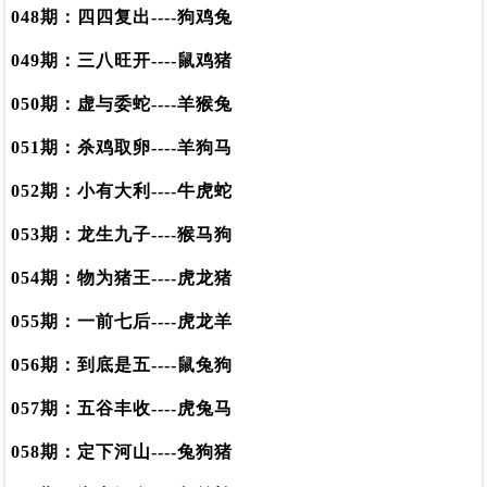
048期：四四复出----狗鸡兔
049期：三八旺开----鼠鸡猪
050期：虚与委蛇----羊猴兔
051期：杀鸡取卵----羊狗马
052期：小有大利----牛虎蛇
053期：龙生九子----猴马狗
054期：物为猪王----虎龙猪
055期：一前七后----虎龙羊
056期：到底是五----鼠兔狗
057期：五谷丰收----虎兔马
058期：定下河山----兔狗猪