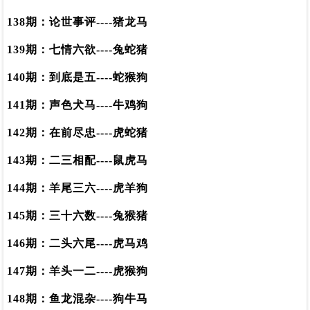
138期：论世事评----猪龙马
139期：七情六欲----兔蛇猪
140期：到底是五----蛇猴狗
141期：声色犬马----牛鸡狗
142期：在前尽忠----虎蛇猪
143期：二三相配----鼠虎马
144期：羊尾三六----虎羊狗
145期：三十六数----兔猴猪
146期：二头六尾----虎马鸡
147期：羊头一二----虎猴狗
148期：鱼龙混杂----狗牛马