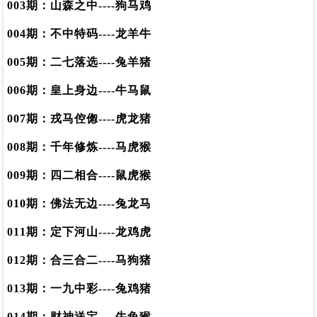
003期：山森之中----狗马鸡
004期：不中特码----龙羊牛
005期：二七落选----兔羊猪
006期：皇上身边----牛马鼠
007期：戎马倥偬----虎龙猪
008期：千年修炼----马虎猴
009期：四二相合----鼠虎猴
010期：佛法无边----兔龙马
011期：定下河山----龙鸡虎
012期：合三合二----马狗猪
013期：一九中彩----兔鸡猪
014期：财神送宝----牛兔猴