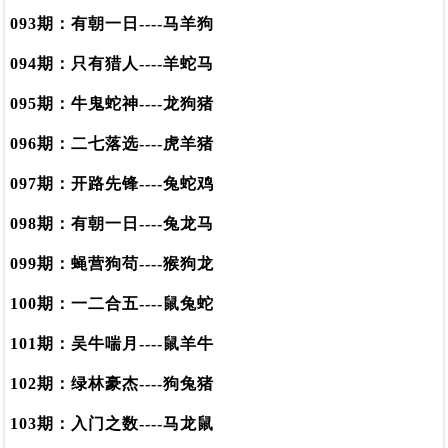
093期：有朝一日----马羊狗
094期：只有猎人----羊蛇马
095期：牛鬼蛇神----龙狗猪
096期：二七落选----虎羊猪
097期：开路先锋----兔蛇鸡
098期：有朝一日----兔龙马
099期：蝇营狗苟----猴狗龙
100期：一二合五----鼠兔蛇
101期：吴牛喘月----鼠羊牛
102期：绿林豪杰----狗兔猪
103期：入门之数----马龙鼠