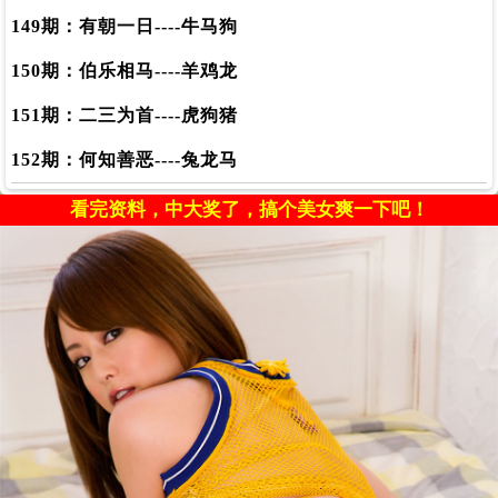
149期：有朝一日----牛马狗
150期：伯乐相马----羊鸡龙
151期：二三为首----虎狗猪
152期：何知善恶----兔龙马
看完资料，中大奖了，搞个美女爽一下吧！