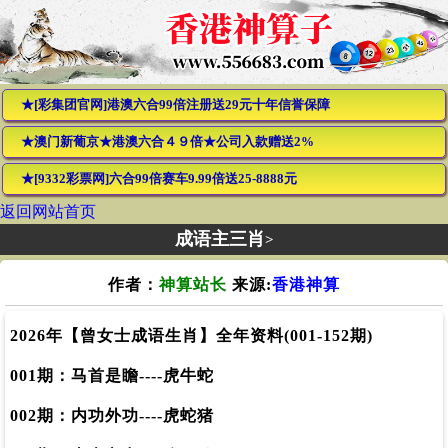
★[彩集团官网]港澳六合99倍注册送29元十年信誉保障
★澳门新葡京★港澳六合４９倍★公司入款赠送2%
★[9332彩票网]六合99倍赛车9.99倍送25-8888元
返回网站首页
成语主三肖
>
作者：
神算站长
来源:
香港神算
2026年【曾女士成语生肖】全年资料(001-152期)
001期：马首是瞻----虎牛蛇
002期：内功外功----虎蛇猪