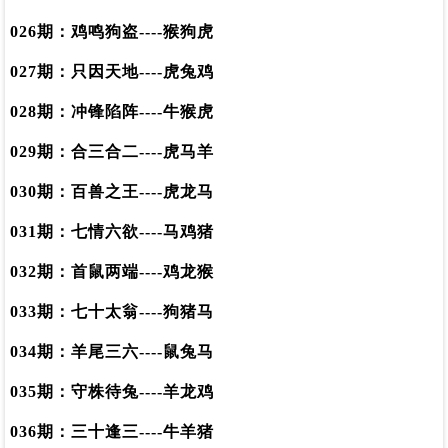
026期：鸡鸣狗盗----猴狗虎
027期：只因天地----虎兔鸡
028期：冲锋陷阵----牛猴虎
029期：合三合二----虎马羊
030期：百兽之王----虎龙马
031期：七情六欲----马鸡猪
032期：首鼠两端----鸡龙猴
033期：七十太翁----狗猪马
034期：羊尾三六----鼠兔马
035期：守株待兔----羊龙鸡
036期：三十逢三----牛羊猪