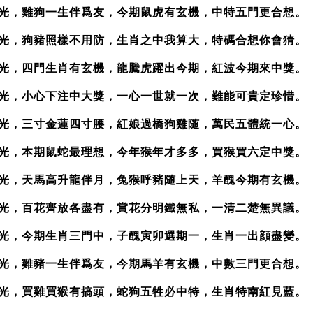
盡光，雞狗一生伴爲友，今期鼠虎有玄機，中特五門更合想。
盡光，狗豬照樣不用防，生肖之中我算大，特碼合想你會猜。
盡光，四門生肖有玄機，龍騰虎躍出今期，紅波今期來中獎。
盡光，小心下注中大獎，一心一世就一次，難能可貴定珍惜。
盡光，三寸金蓮四寸腰，紅娘過橋狗雞随，萬民五體統一心。
盡光，本期鼠蛇最理想，今年猴年才多多，買猴買六定中獎。
盡光，天馬高升龍伴月，兔猴呼豬随上天，羊醜今期有玄機。
盡光，百花齊放各盡有，賞花分明鐵無私，一清二楚無異議。
盡光，今期生肖三門中，子醜寅卯選期一，生肖一出顔盡變。
盡光，雞豬一生伴爲友，今期馬羊有玄機，中數三門更合想。
盡光，買雞買猴有搞頭，蛇狗五牲必中特，生肖特南紅見藍。