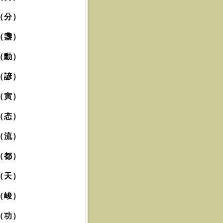
（分）
（盞）
（勳）
（諺）
（寅）
（态）
（流）
（都）
（天）
（峻）
（功）