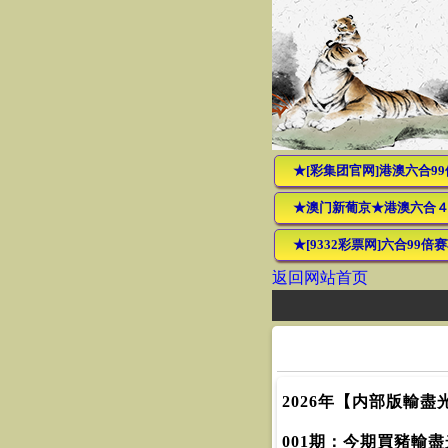
★[彩集团官网]港澳六合9
★澳门新葡京★港澳六合４
★[9332彩票网]六合99倍赛车
返回网站首页
2026年【内部版輸盡光】
001期：今期買豬輸