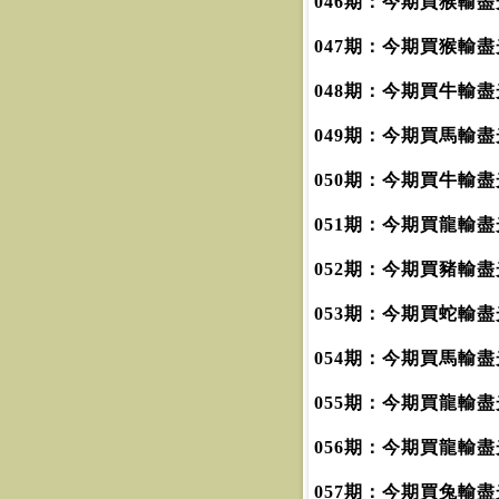
046期：今期買猴輸
047期：今期買猴輸
048期：今期買牛輸
049期：今期買馬輸
050期：今期買牛輸
051期：今期買龍輸
052期：今期買豬輸
053期：今期買蛇輸
054期：今期買馬輸
055期：今期買龍輸
056期：今期買龍輸
057期：今期買兔輸