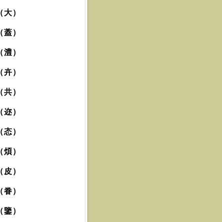
（大）
（蓋）
（澧）
（卉）
（共）
（迩）
（态）
（煩）
（皮）
（眷）
（鑒）