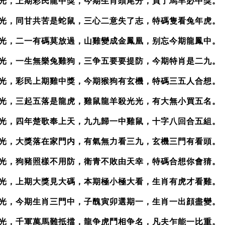
盡光，上期彩民龍中獎，今期生肖頭尾分，買了馬羊必中獎。
盡光，同甘共苦是蛇鼠，三心二意失了志，特碼隻看兔年虎。
盡光，二一有碼莫放過，山雞變成金鳳凰，别忘今期龍鳳中。
盡光，一生無樂兔雞狗，三争五要要提防，今期特肖是二九。
盡光，彩民上期雞中獎，今期猴狗有玄機，特碼三五人合想。
盡光，三起五落是龍虎，雞鼠龍羊殺光光，有大無小買五名。
盡光，四年楚歌奉上天，九九歸一中雞鼠，十字八回合五組。
盡光，大獎落在家門内，有氣無力看三九，玄機三門有看頭。
盡光，狗豬照樣不用防，衛青不敗由天幸，特碼合想你會猜。
盡光，上期大獎見大碼，本期極小極大看，生肖有虎才看雞。
盡光，今期生肖三門中，子醜寅卯選期一，生肖一出顔盡變。
盡光，千軍萬馬難抵擋，龍争虎鬥相争名，凡夫乍能一比重。