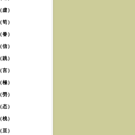
（虛）
（筍）
（眷）
（信）
（跳）
（言）
（極）
（勞）
（态）
（桃）
（亘）