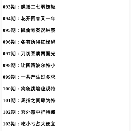
093期：飘摇二七弱翅轻
094期：花开回春又一年
095期：鼠偷奇案况钟察
096期：各有所得红绿码
097期：刀切豆腐两面光
098期：让四湾波尔特小
099期：一共产生过多求
100期：狗急跳墙稳观特
101期：屈指之间肆为特
102期：秀外慧中把特藏
103期：吃小亏占大便宜