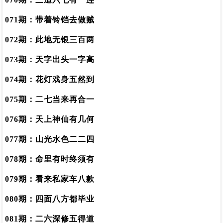
071期：带着铃铛去做贼
072期：此地无银三百两
073期：天字出头一字高
074期：花灯戏身五然到
075期：二七当来再合一
076期：天上神仙有几何
077期：山光水色二二四
078期：命里有时终须有
079期：看来私家车八款
080期：四面八方都毕业
081期：二六深修五得道