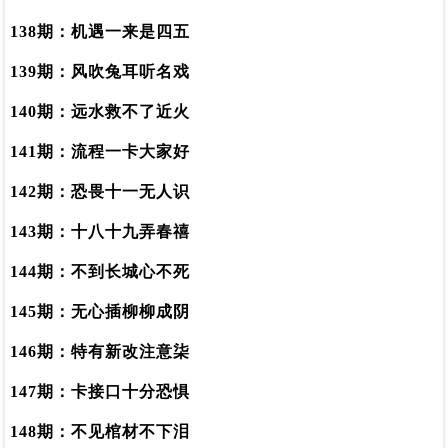
138期：机遇一来是四五
139期：风吹兔耳听名戏
140期：远水救不了近火
141期：流程一卡大家好
142期：恐畏十一无人识
143期：十八十九弄春禧
144期：不到长城心不死
145期：无心插柳柳成阴
146期：特有新改注意柒
147期：卡接口十分恐惧
148期：不见棺材不下泪