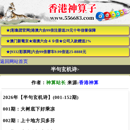
★[彩集团官网]港澳六合99倍注册送29元十年信誉保障
★澳门新葡京★港澳六合４９倍★公司入款赠送2%
★[9332彩票网]六合99倍赛车9.99倍送25-8888元
返回网站首页
半句玄机诗
>
作者：
神算站长
来源:
香港神算
2026年【半句玄机诗】(001-152期)
001期：大树底下好乘凉
002期：上十地方贝多芬