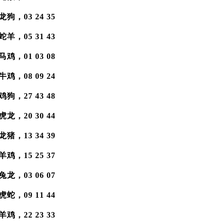
，03 24 35
，05 31 43
，01 03 08
，08 09 24
，27 43 48
，20 30 44
，13 34 39
，15 25 37
，03 06 07
，09 11 44
，22 23 33