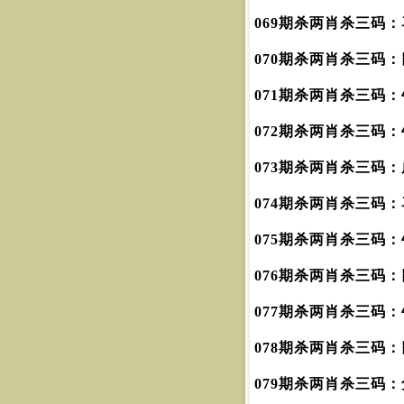
069期杀两肖杀三码：马狗
070期杀两肖杀三码：鼠猪
071期杀两肖杀三码：牛蛇
072期杀两肖杀三码：牛猴
073期杀两肖杀三码：虎猪
074期杀两肖杀三码：马猪
075期杀两肖杀三码：牛马
076期杀两肖杀三码：鼠猴
077期杀两肖杀三码：牛鸡
078期杀两肖杀三码：鼠虎
079期杀两肖杀三码：兔