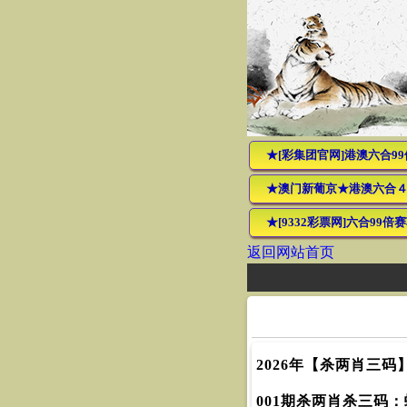
★[彩集团官网]港澳六合9
★澳门新葡京★港澳六合４
★[9332彩票网]六合99倍赛车
返回网站首页
2026年【杀两肖三码】(
001期杀两肖杀三码：蛇猴