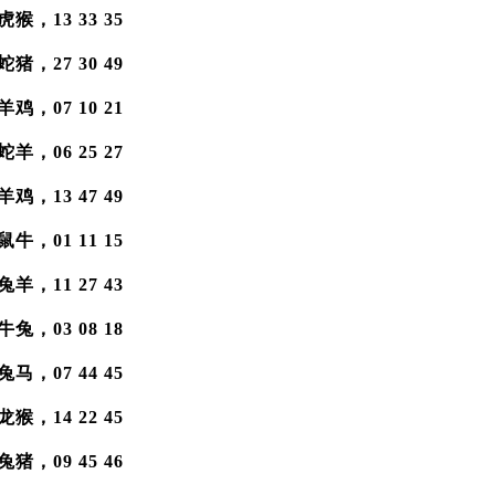
，13 33 35
，27 30 49
，07 10 21
，06 25 27
，13 47 49
，01 11 15
，11 27 43
，03 08 18
，07 44 45
，14 22 45
，09 45 46