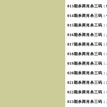
013期杀两肖杀三码：蛇鸡
014期杀两肖杀三码：牛虎
015期杀两肖杀三码：羊狗
016期杀两肖杀三码：虎蛇
017期杀两肖杀三码：鼠蛇
018期杀两肖杀三码：羊猴
019期杀两肖杀三码：马羊
020期杀两肖杀三码：虎鸡
021期杀两肖杀三码：鸡猪
022期杀两肖杀三码：羊狗
023期杀两肖杀三码：马猴