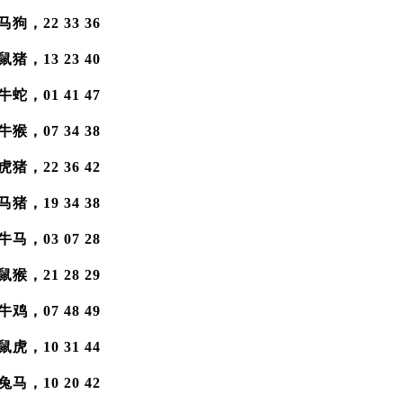
，22 33 36
，13 23 40
，01 41 47
，07 34 38
，22 36 42
，19 34 38
，03 07 28
，21 28 29
，07 48 49
，10 31 44
马，10 20 42