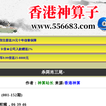
9倍注册送29元十年信誉保障
９倍★公司入款赠送2%
9.99倍送25-8888元
杀两肖三尾
>
作者：
神算站长
来源:
香港神算
001-152期)
，06 39 46