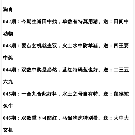
狗肖
042期：今期生肖田中找，单数有特莫用猜。送：田间中
动物
043期：要点玄机就蛊双，火土水中防羊猪。送：四王要
中奖
044期：双数中奖是必然，蓝红特码蓝也好。送：二三五
六九
045期：一合九合此好料，水土之号自有特。送：鼠猴蛇
兔牛
046期：双数重下可防红，马猴狗虎特别看。送：大中大
玄机