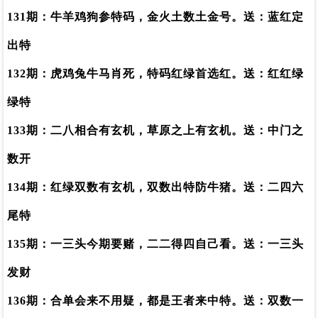
131期：牛羊鸡狗参特码，金火土数土金号。送：蓝红定
出特
132期：虎鸡兔牛马肖死，特码红绿首选红。送：红红绿
绿特
133期：二八相合有玄机，草原之上有玄机。送：中门之
数开
134期：红绿双数有玄机，双数出特防牛猪。送：二四六
尾特
135期：一三头今期要赌，二二得四自己看。送：一三头
发财
136期：合单会来不用疑，都是王者来中特。送：双数一