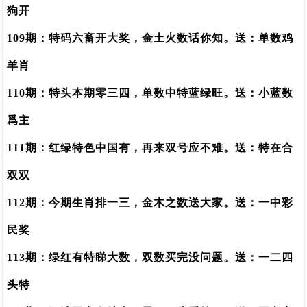
狗开
109期：特码六畜开大奖，金土火数话你知。送：单数鸡
羊肖
110期：特头本期零三四，单数中特蓝绿旺。送：小蓝数
爲主
111期：红绿特色中国有，再来双号应不难。送：特在合
双双
112期：今期生肖排一三，金木之数送大家。送：一中彩
民奖
113期：绿红有特睇大数，双数买完没问题。送：一二四
头特