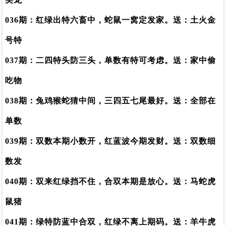
036期：红绿出特六畜中，蛇鼠一窝定发家。送：土火金
号特
037期：二四特头防三头，单数有特可考虑。送：家中偷
吃物
038期：兔鸡猴蛇猜中间，三四五七尾最好。送：全部在
单数
039期：双数本期小数开，红蓝波今期发财。送：双数细
数发
040期：双来红绿挡不住，合双本期是放心。送：马蛇虎
鼠猪
041期：绿特防蓝中合双，红绿不离上期码。送：羊牛虎