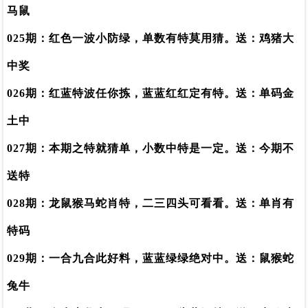
马鼠
025期：红色一波小防绿，单数有特莫用猜。送：鸡猪大
中奖
026期：红蓝特波任你拣，蓝蓝红红定有特。送：单码金
土中
027期：本期之特就猜单，小数中特是一定。送：今期不
送特
028期：龙鼠猴马蛇肖特，二三四头可看看。送：单肖有
特码
029期：一合九合此好料，蓝蓝绿绿绝对中。送：鼠猴蛇
兔牛