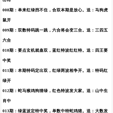
008期：单来红绿挡不住，合双本期是放心。送：马狗虎
鼠开
009期：双数特码跳一跳，六合将会变三合。送：三四五
六合
010期：要点玄机就蛊双，蓝红特波红红特。送：四王要
中奖
011期：本期特码定出双，红绿两波相争开。送：特码红
绿开
012期：蛇马猴鸡狗猜绿，红色特波发大家。送：山中生
肖中
013期：绿蓝波定特中奖，单数中特蛇鸡猪。送：大数发