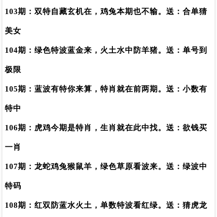
103期：双特自藏玄机在，鸡兔本期也不输。送：合单猜
美女
104期：绿色特波蓝金来，火土水中防羊猪。送：单号到
极限
105期：蓝波有特你来算，特肖就在前两期。送：小数有
特中
106期：虎鸡今期是特肖，生肖就在此中找。送：欲钱买
一肖
107期：龙蛇鸡兔猴鼠羊，绿色草原看波来。送：绿波中
特码
108期：红双防蓝水火土，单数特波看红绿。送：猜虎龙