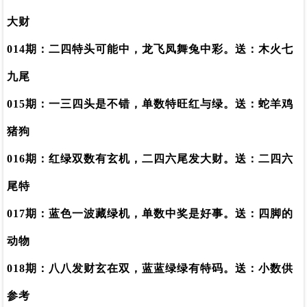
大财
014期：二四特头可能中，龙飞凤舞兔中彩。送：木火七
九尾
015期：一三四头是不错，单数特旺红与绿。送：蛇羊鸡
猪狗
016期：红绿双数有玄机，二四六尾发大财。送：二四六
尾特
017期：蓝色一波藏绿机，单数中奖是好事。送：四脚的
动物
018期：八八发财玄在双，蓝蓝绿绿有特码。送：小数供
参考