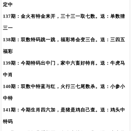
定中
137期：金火有特金来开，三十三一取七数。送：单数猜
三一
138期：双数特码跳一跳，福彩将会变三合。送：三四五
福彩
139期：今期特码出中门，家中六畜好特肖。送：牛虎马
中肖
140期：双数中特蓝与红，火行三七尾数杀。送：小参小
中特
141期：今期生肖四六加，是猪是鸡自己查。送：鸡头中
特码