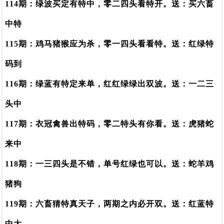
114期：绿波买定有特中，零二四头看特开。送：买六畜
中特
115期：鸡马猪猴应为杀，零一四头看看特。送：红绿特
码到
116期：绿蓝有特定来单，红红绿绿出双波。送：一二三
头中
117期：衣冠禽兽出特码，零二特头有你看。送：虎猪蛇
来中
118期：一三四头是不错，单号红绿也可以。送：蛇羊鸡
猪狗
119期：六畜猜特真天子，两期之内必开双。送：红蓝特
中大