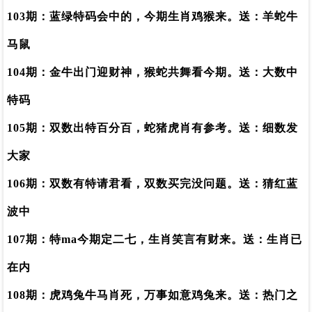
103期：蓝绿特码会中的，今期生肖鸡猴来。送：羊蛇牛
马鼠
104期：金牛出门迎财神，猴蛇共舞看今期。送：大数中
特码
105期：双数出特百分百，蛇猪虎肖有参考。送：细数发
大家
106期：双数有特请君看，双数买完没问题。送：猜红蓝
波中
107期：特ma今期定二七，生肖笑言有财来。送：生肖已
在内
108期：虎鸡兔牛马肖死，万事如意鸡兔来。送：热门之