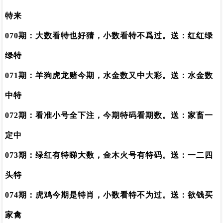
特来
070期：大数看特也好猜，小数看特不爲过。送：红红绿
绿特
071期：羊狗虎龙赌今期，水金数又中大彩。送：水金数
中特
072期：看准小号全下注，今期特码看期数。送：家畜一
定中
073期：绿红有特睇大数，金木火号有特码。送：一二四
头特
074期：虎鸡今期是特肖，小数看特不为过。送：欲钱买
家禽