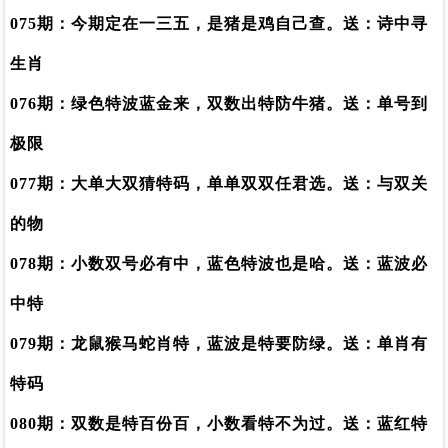
075期：今期定在一三五，是猪是鸡自己查。送：诗中寻
生肖
076期：绿色特波蓝金来，双数出特防牛猪。送：单号到
极限
077期：大单大双猜特码，单单双双任君选。送：与双关
的物
078期：小数双号必有中，蓝色特波也是哈。送：蓝波必
中特
079期：龙鼠猴马蛇肖特，蓝波是特要防绿。送：单肖有
特码
080期：双数是特百份百，小数看特不为过。送：蓝红特