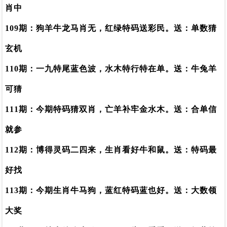
肖中
109期：狗羊牛龙马肖无，红绿特码送彩民。送：单数猜
玄机
110期：一九特尾蓝色波，水木特行特在单。送：牛兔羊
可猜
111期：今期特码猜双肖，亡羊补牢金水木。送：合单信
就参
112期：博得灵码二四来，生肖看好牛和鼠。送：特码最
好找
113期：今期生肖牛马狗，蓝红特码蓝也好。送：大数领
大奖