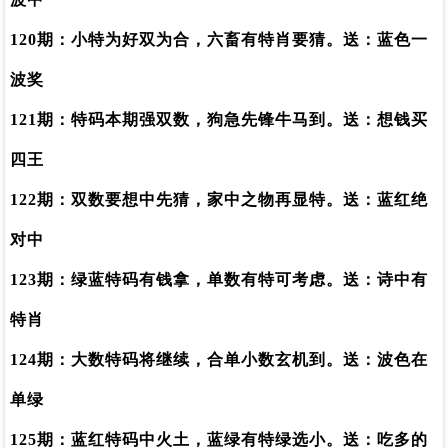
120期：小特为好双为合，六畜有特肖要猜。送：蓝色一
波奖
121期：特码本期强双数，狗急先锋牛马到。送：想钱买
四王
122期：双数要想中先猜，家中之物再显特。送：蓝红绝
对中
123期：绿蓝特码有钱拿，单数有特可考虑。送：诗中有
特肖
124期：大数特码将继续，合单小数玄机到。送：波色在
单绿
125期：蓝红特码中火土，蓝绿有特绿选小。送：吃多的