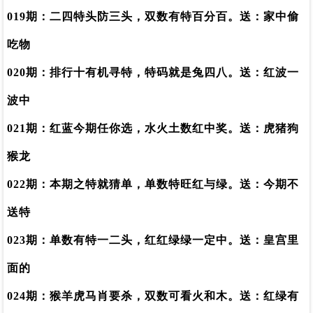
019期：二四特头防三头，双数有特百分百。送：家中偷
吃物
020期：排行十有机寻特，特码就是兔四八。送：红波一
波中
021期：红蓝今期任你选，水火土数红中奖。送：虎猪狗
猴龙
022期：本期之特就猜单，单数特旺红与绿。送：今期不
送特
023期：单数有特一二头，红红绿绿一定中。送：皇宫里
面的
024期：猴羊虎马肖要杀，双数可看火和木。送：红绿有