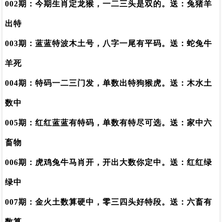
002期：今期生肖定龙猴，一二三头是双的。送：兔猪羊
出特
003期：蓝蓝特波木土号，八字一尾有平码。送：蛇兔牛
羊死
004期：特码一二三门发，单数出特狗猴虎。送：木水土
数中
005期：红红蓝蓝有特码，单数有特尽可选。送：家中六
畜物
006期：虎鸡兔牛马肖开，开出大数你定中。送：红红绿
绿中
007期：金火土数算硬中，零三四头好特段。送：六畜有
数算